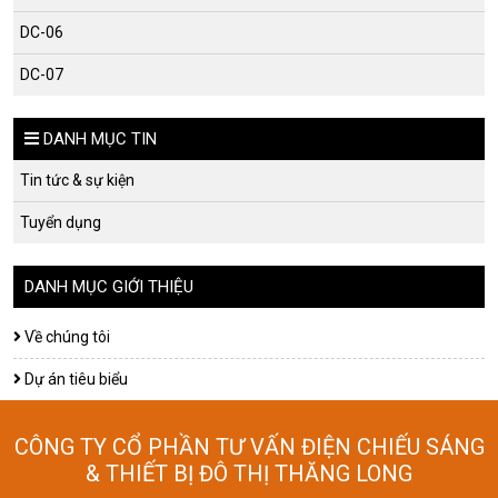
DC-06
DC-07
DANH MỤC TIN
Tin tức & sự kiện
Tuyển dụng
DANH MỤC GIỚI THIỆU
Về chúng tôi
Dự án tiêu biểu
CÔNG TY CỔ PHẦN TƯ VẤN ĐIỆN CHIẾU SÁNG
& THIẾT BỊ ĐÔ THỊ THĂNG LONG