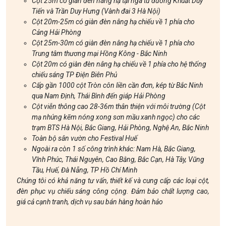
Cột 25m có giàn đèn nâng hạ tại ngã tư đường Khuất Duy
Tiến và Trần Duy Hưng (Vành đai 3 Hà Nội)
Cột 20m-25m có giàn đèn nâng hạ chiếu về 1 phía cho
Cảng Hải Phòng
Cột 25m-30m có giàn đèn nâng hạ chiếu về 1 phía cho
Trung tâm thương mại Hồng Kông - Bắc Ninh
Cột 20m có giàn đèn nâng hạ chiếu về 1 phía cho hệ thống
chiếu sáng TP Điện Biên Phủ
Cấp gần 1000 cột Tròn côn liền cần đơn, kép từ Bắc Ninh
qua Nam Định, Thái Bình đến giáp Hải Phòng
Cột viễn thông cao 28-36m thân thiện với môi trường (Cột
mạ nhúng kẽm nóng xong sơn mầu xanh ngọc) cho các
trạm BTS Hà Nội, Bắc Giang, Hải Phòng, Nghệ An, Bắc Ninh
Toàn bộ sân vườn cho Festival Huế
Ngoài ra còn 1 số công trình khác: Nam Hà, Bắc Giang,
Vĩnh Phúc, Thái Nguyên, Cao Bằng, Bắc Cạn, Hà Tây, Vũng
Tầu, Huế, Đà Nẵng, TP Hồ Chí Minh
Chúng tôi có khả năng tư vấn, thiết kế và cung cấp các loại cột,
đèn phục vụ chiếu sáng công cộng. Đảm bảo chất lượng cao,
giá cả cạnh tranh, dịch vụ sau bán hàng hoàn hảo