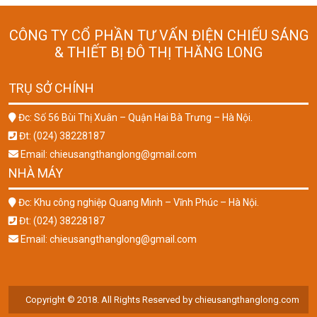
CÔNG TY CỔ PHẦN TƯ VẤN ĐIỆN CHIẾU SÁNG
& THIẾT BỊ ĐÔ THỊ THĂNG LONG
TRỤ SỞ CHÍNH
Đc: Số 56 Bùi Thị Xuân – Quận Hai Bà Trưng – Hà Nội.
Đt: (024) 38228187
Email: chieusangthanglong@gmail.com
NHÀ MÁY
Đc: Khu công nghiệp Quang Minh – Vĩnh Phúc – Hà Nội.
Đt: (024) 38228187
Email: chieusangthanglong@gmail.com
Copyright © 2018. All Rights Reserved by chieusangthanglong.com