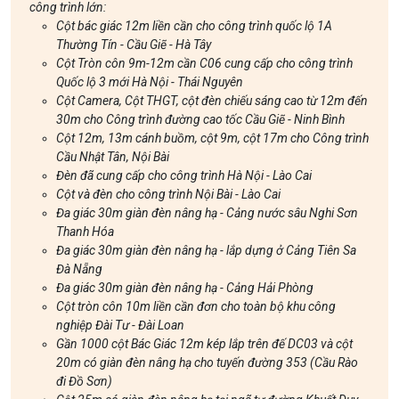
công trình lớn:
Cột bác giác 12m liền cần cho công trình quốc lộ 1A
Thường Tín - Cầu Giẽ - Hà Tây
Cột Tròn côn 9m-12m cần C06 cung cấp cho công trình
Quốc lộ 3 mới Hà Nội - Thái Nguyên
Cột Camera, Cột THGT, cột đèn chiếu sáng cao từ 12m đến
30m cho Công trình đường cao tốc Cầu Giẽ - Ninh Bình
Cột 12m, 13m cánh buồm, cột 9m, cột 17m cho Công trình
Cầu Nhật Tân, Nội Bài
Đèn đã cung cấp cho công trình Hà Nội - Lào Cai
Cột và đèn cho công trình Nội Bài - Lào Cai
Đa giác 30m giàn đèn nâng hạ - Cảng nước sâu Nghi Sơn
Thanh Hóa
Đa giác 30m giàn đèn nâng hạ - lắp dựng ở Cảng Tiên Sa
Đà Nẵng
Đa giác 30m giàn đèn nâng hạ - Cảng Hải Phòng
Cột tròn côn 10m liền cần đơn cho toàn bộ khu công
nghiệp Đài Tư - Đài Loan
Gần 1000 cột Bác Giác 12m kép lắp trên đế DC03 và cột
20m có giàn đèn nâng hạ cho tuyến đường 353 (Cầu Rào
đi Đồ Sơn)