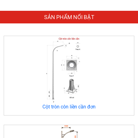
SẢN PHẨM NỔI BẬT
Cột tròn côn liền cần đơn