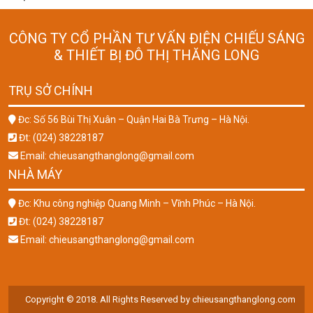
CÔNG TY CỔ PHẦN TƯ VẤN ĐIỆN CHIẾU SÁNG
& THIẾT BỊ ĐÔ THỊ THĂNG LONG
TRỤ SỞ CHÍNH
Đc: Số 56 Bùi Thị Xuân – Quận Hai Bà Trưng – Hà Nội.
Đt: (024) 38228187
Email: chieusangthanglong@gmail.com
NHÀ MÁY
Đc: Khu công nghiệp Quang Minh – Vĩnh Phúc – Hà Nội.
Đt: (024) 38228187
Email: chieusangthanglong@gmail.com
Copyright © 2018. All Rights Reserved by chieusangthanglong.com