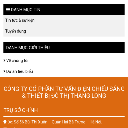
DANH MỤC TIN
Tin tức & sự kiện
Tuyển dụng
DANH MỤC GIỚI THIỆU
Về chúng tôi
Dự án tiêu biểu
CÔNG TY CỔ PHẦN TƯ VẤN ĐIỆN CHIẾU SÁNG
& THIẾT BỊ ĐÔ THỊ THĂNG LONG
TRỤ SỞ CHÍNH
Đc: Số 56 Bùi Thị Xuân – Quận Hai Bà Trưng – Hà Nội.