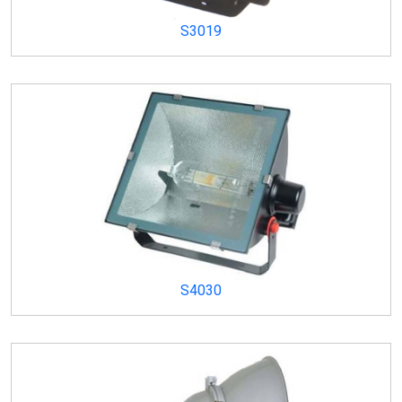
S3019
S4030