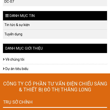
DC-07
DANH MỤC TIN
Tin tức & sự kiện
Tuyển dụng
DANH MỤC GIỚI THIỆU
Về chúng tôi
Dự án tiêu biểu
CÔNG TY CỔ PHẦN TƯ VẤN ĐIỆN CHIẾU SÁNG
& THIẾT BỊ ĐÔ THỊ THĂNG LONG
TRỤ SỞ CHÍNH